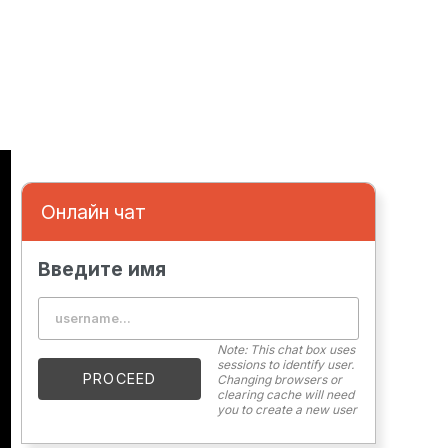
Онлайн чат
Введите имя
Note: This chat box uses
sessions to identify user.
PROCEED
Changing browsers or
clearing cache will need
you to create a new user