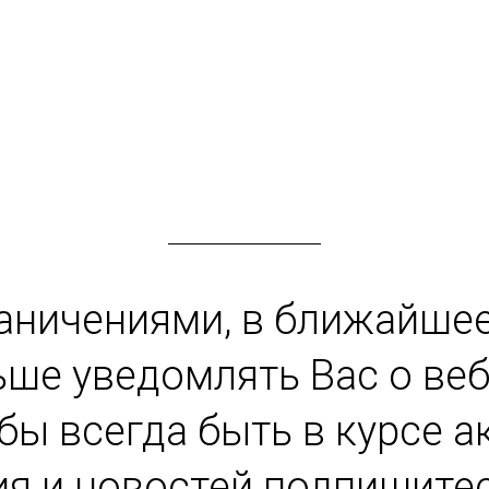
раничениями, в ближайше
ше уведомлять Вас о веб
обы всегда быть в курсе а
я и новостей подпишитес