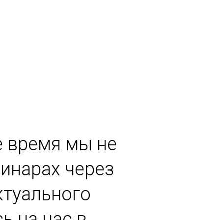
е время мы не
инарах через
ктуального
ь на нас в